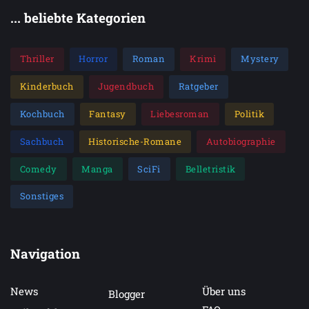
... beliebte Kategorien
Thriller
Horror
Roman
Krimi
Mystery
Kinderbuch
Jugendbuch
Ratgeber
Kochbuch
Fantasy
Liebesroman
Politik
Sachbuch
Historische-Romane
Autobiographie
Comedy
Manga
SciFi
Belletristik
Sonstiges
Navigation
News
Über uns
Blogger