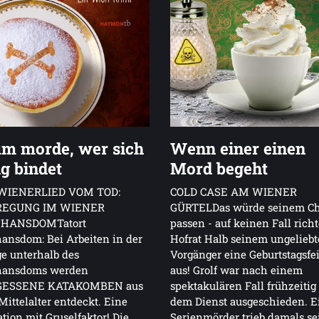
m morde, wer sich
Wenn einer einen
g bindet
Mord begeht
WIENERLIED VOM TOD:
COLD CASE AM WIENER
REGUNG IM WIENER
GÜRTELDas würde seinem Ch
HANSDOMTatort
passen - auf keinen Fall richt
ansdom: Bei Arbeiten in der
Hofrat Halb seinem ungelieb
e unterhalb des
Vorgänger eine Geburtstagsfe
hansdoms werden
aus! Grolf war nach einem
ESSENE KATAKOMBEN aus
spektakulären Fall frühzeitig
ittelalter entdeckt. Eine
dem Dienst ausgeschieden. E
tion mit Gruselfaktor! Die
Serienmörder trieb damals se