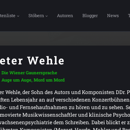
tenliste
Stöbern
Autoren
Blogger
News
eter Wehle
Die Wiener Gaunersprache
Auge um Auge, Mord um Mord
er Wehle, der Sohn des Autors und Komponisten DDr. 
ften Lebensjahr an auf verschiedenen Konzertbühnen.
io- und Fernsehaufnahmen zu hören und zu sehen. Se
movierte Musikwissenschaftler und klinische Psychol
achsenenpsychiatrie dem Schreiben. Dabei blickt er 
ühmten Komponisten (Mozart, Haydn, Mahler und Beet