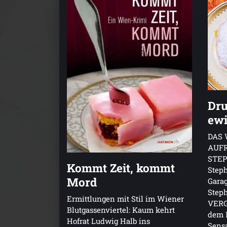
Dru
ewi
DAS 
AUF
STEP
Kommt Zeit, kommt
Steph
Mord
Garag
Step
Ermittlungen mit Stil im Wiener
VERG
Blutgassenviertel: Kaum kehrt
dem M
Hofrat Ludwig Halb ins
Sensa