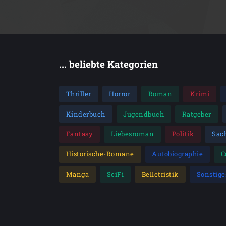
... beliebte Kategorien
Thriller
Horror
Roman
Krimi
Kinderbuch
Jugendbuch
Ratgeber
Fantasy
Liebesroman
Politik
Sac
Historische-Romane
Autobiographie
C
Manga
SciFi
Belletristik
Sonstige