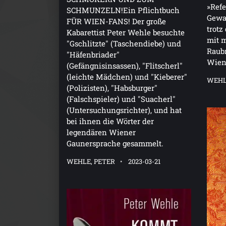
»Refer
SCHMUNZELN!Ein Pflichtbuch
Gewal
FÜR WIEN-FANS! Der große
trotz
Kabarettist Peter Wehle besuchte
mit m
"Gschlitzte" (Taschendiebe) und
Raubr
"Häfenbriader"
Wien
(Gefängnisinsassen), "Flitscherl"
(leichte Mädchen) und "Kieberer"
WEHL
(Polizisten), "Habsburger"
(Falschspieler) und "Suacherl"
(Untersuchungsrichter), und hat
bei ihnen die Wörter der
legendären Wiener
Gaunersprache gesammelt.
WEHLE, PETER
2023-03-21