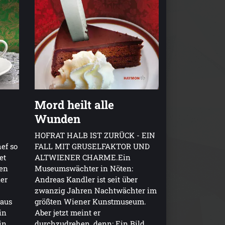
Mord heilt alle
Wunden
HOFRAT HALB IST ZURÜCK - EIN
ef so
FALL MIT GRUSELFAKTOR UND
et
ALTWIENER CHARME.Ein
ten
Museumswächter in Nöten:
ier
Andreas Kandler ist seit über
zwanzig Jahren Nachtwächter im
 aus
größten Wiener Kunstmuseum.
in
Aber jetzt meint er
in
durchzudrehen, denn: Ein Bild