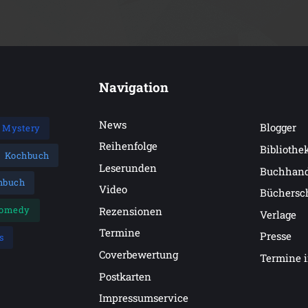
Navigation
News
Blogger
Mystery
Reihenfolge
Bibliothe
Kochbuch
Leserunden
Buchhan
hbuch
Video
Büchersc
omedy
Rezensionen
Verlage
Termine
Presse
s
Coverbewertung
Termine 
Postkarten
Impressumservice