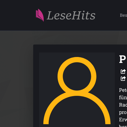
Bes
P
Pet
fün
Rad
pro
Erw
ber