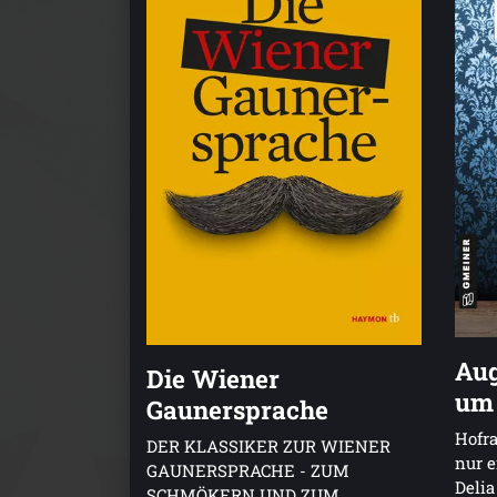
Aug
Die Wiener
um
Gaunersprache
Hofra
DER KLASSIKER ZUR WIENER
nur e
GAUNERSPRACHE - ZUM
Delia
SCHMÖKERN UND ZUM