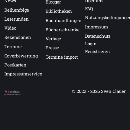
News
Über uns
Blogger
FAQ
Reihenfolge
Bibliotheken
Nutzungsbedingunge
Leserunden
Buchhandlungen
Impressum
Video
Bücherschränke
Datenschutz
Rezensionen
Verlage
Login
Termine
Presse
Registrieren
Coverbewertung
Termine import
Postkarten
Impressumservice
© 2022 - 2026
Sven Clauer
Auf LeseHits.de findest Du die besten Bücher.