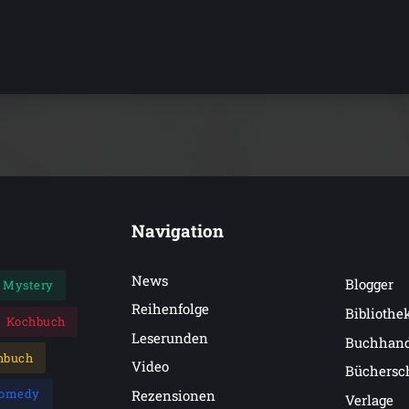
Navigation
News
Blogger
Mystery
Reihenfolge
Bibliothe
Kochbuch
Leserunden
Buchhan
hbuch
Video
Büchersc
omedy
Rezensionen
Verlage