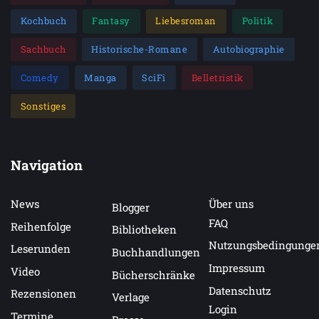
Kochbuch
Fantasy
Liebesroman
Politik
Sachbuch
Historische-Romane
Autobiographie
Comedy
Manga
SciFi
Belletristik
Sonstiges
Navigation
News
Über uns
Blogger
FAQ
Reihenfolge
Bibliotheken
Nutzungsbedingunge
Leserunden
Buchhandlungen
Impressum
Video
Bücherschränke
Datenschutz
Rezensionen
Verlage
Login
Termine