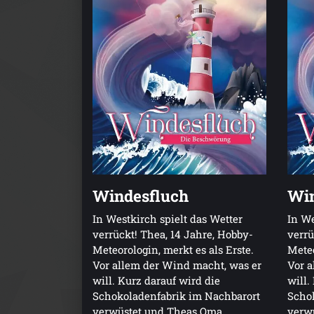
Windesfluch
Win
In Westkirch spielt das Wetter
In We
verrückt! Thea, 14 Jahre, Hobby-
verrü
Meteorologin, merkt es als Erste.
Meteo
Vor allem der Wind macht, was er
Vor a
will. Kurz darauf wird die
will.
Schokoladenfabrik im Nachbarort
Scho
verwüstet und Theas Oma
verw