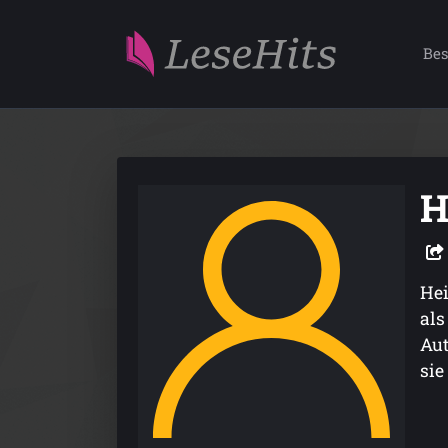
Bes
H
Hei
als
Aut
sie