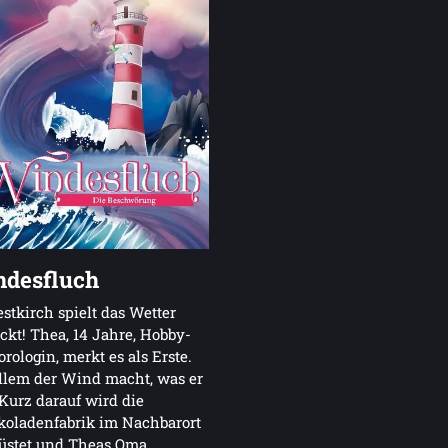
desfluch
stkirch spielt das Wetter
ckt! Thea, 14 Jahre, Hobby-
rologin, merkt es als Erste.
llem der Wind macht, was er
 Kurz darauf wird die
koladenfabrik im Nachbarort
üstet und Theas Oma