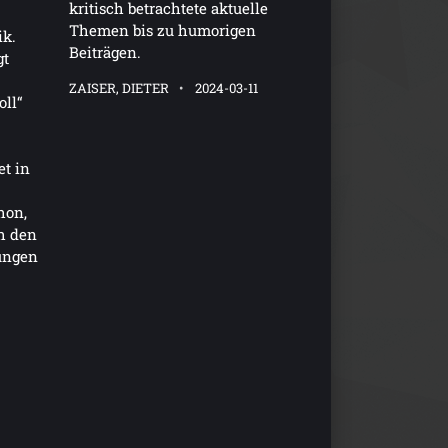
kritisch betrachtete aktuelle
Themen bis zu humorigen
ik.
Beiträgen.
gt
ZAISER, DIETER
2024-03-11
ll“
et in
hon,
h den
ungen