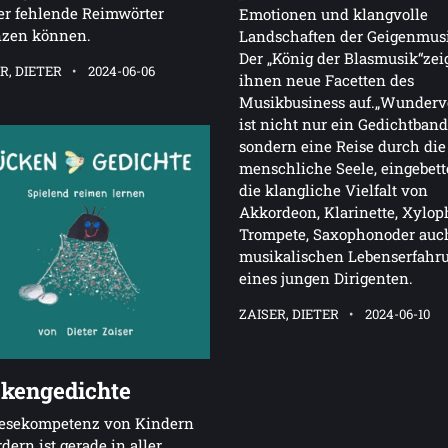
er fehlende Reimwörter
Emotionen und klangvolle
nzen können.
Landschaften der Geigenmus
Der „König der Blasmusik“zei
R, DIETER
2024-06-06
ihnen neue Facetten des
Musikbusiness auf.„Wundervo
ist nicht nur ein Gedichtband
sondern eine Reise durch die
menschliche Seele, eingebett
die klangliche Vielfalt von
Akkordeon, Klarinette, Xylop
Trompete, Saxophonoder auc
musikalischen Lebenserfahr
eines jungen Dirigenten.
ZAISER, DIETER
2024-06-10
kengedichte
Lesekompetenz von Kindern
rdern ist gerade in aller