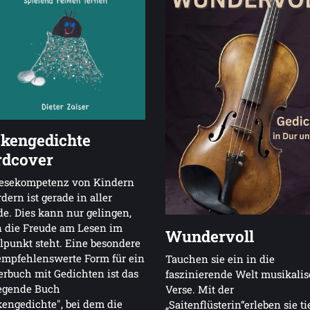
kengedichte
dcover
Lesekompetenz von Kindern
rdern ist gerade in aller
. Dies kann nur gelingen,
 die Freude am Lesen im
Wundervoll
lpunkt steht. Eine besondere
empfehlenswerte Form für ein
Tauchen sie ein in die
rbuch mit Gedichten ist das
faszinierende Welt musikali
iegende Buch
Verse. Mit der
engedichte", bei dem die
„Saitenflüsterin“erleben sie ti