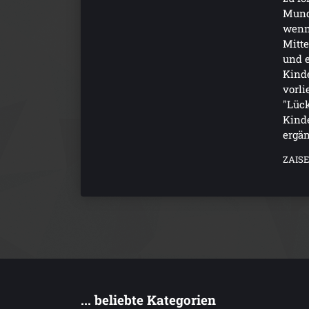
Munde
wenn
Mitte
und 
Kinde
vorl
"Lück
Kind
ergä
ZAISE
... beliebte Kategorien