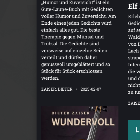
„Humor und Zuversicht“ ist ein
Elf
Gute-Laune-Buch mit Gedichten
voller Humor und Zuversicht. Am
Erleb
Ende eines jeden Gedichts wird
Gedic
einfach alles gut. Die beste
auf s
Therapie gegen Mühsal und
Wald
Trübsal. Die Gedichte sind
von 
versweise auf einzelne Seiten
Lach-
verteilt und dürfen daher
strap
genussvoll umgeblättert und so
Inter
Stück für Stück erschlossen
die w
werden.
und d
nich
ZAISER, DIETER
2025-02-07
zu tu
ZAISE