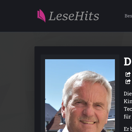
Bes
D
Die
Kin
Tec
für
Er 