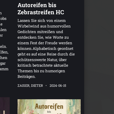
Autoreifen bis
Zebrastreifen HC
in
Hobs
Lassen Sie sich von einem
ie
Wirbelwind aus humorvollen
hlen
Gedichten mitreißen und
er
entdecken Sie, wie Worte zu
einem Fest der Freude werden
eln.
können.Alphabetisch geordnet
lfen,
geht es auf eine Reise durch die
chen
schützenswerte Natur, über
 gar
kritisch betrachtete aktuelle
gramm
Themen bis zu humorigen
Beiträgen.
ZAISER, DIETER
2024-06-15