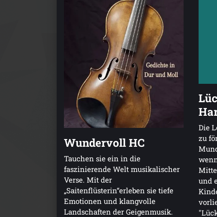
Lüc
Har
Die 
zu fö
Wundervoll HC
Munde
Tauchen sie ein in die
wenn
faszinierende Welt musikalischer
Mitte
Verse. Mit der
und 
„Saitenflüsterin“erleben sie tiefe
Kinde
Emotionen und klangvolle
vorl
Landschaften der Geigenmusik.
"Lück