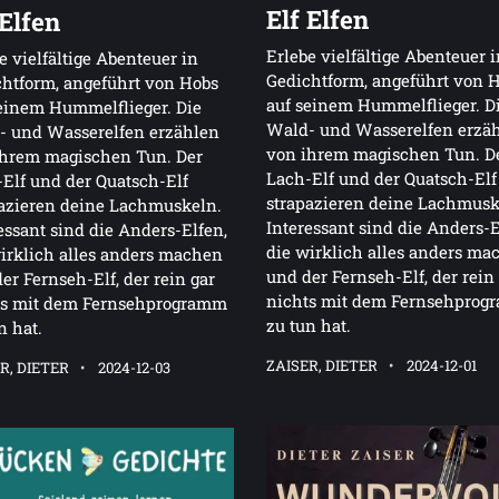
Elf Elfen
 Elfen
Erlebe vielfältige Abenteuer 
e vielfältige Abenteuer in
Gedichtform, angeführt von 
htform, angeführt von Hobs
auf seinem Hummelflieger. D
einem Hummelflieger. Die
Wald- und Wasserelfen erzä
- und Wasserelfen erzählen
von ihrem magischen Tun. D
ihrem magischen Tun. Der
Lach-Elf und der Quatsch-Elf
Elf und der Quatsch-Elf
strapazieren deine Lachmusk
azieren deine Lachmuskeln.
Interessant sind die Anders-E
essant sind die Anders-Elfen,
die wirklich alles anders ma
irklich alles anders machen
und der Fernseh-Elf, der rein
er Fernseh-Elf, der rein gar
nichts mit dem Fernsehpro
ts mit dem Fernsehprogramm
zu tun hat.
n hat.
ZAISER, DIETER
2024-12-01
R, DIETER
2024-12-03