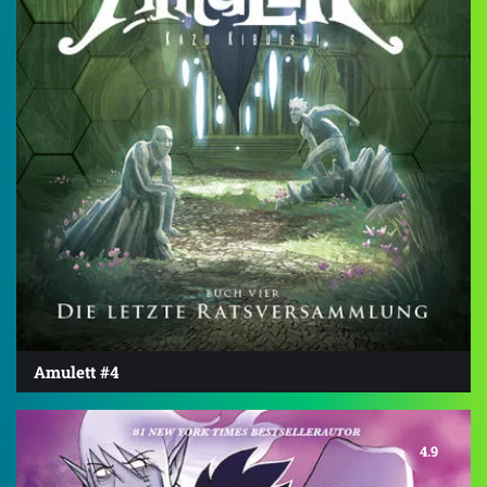
Amulett #4
4.9