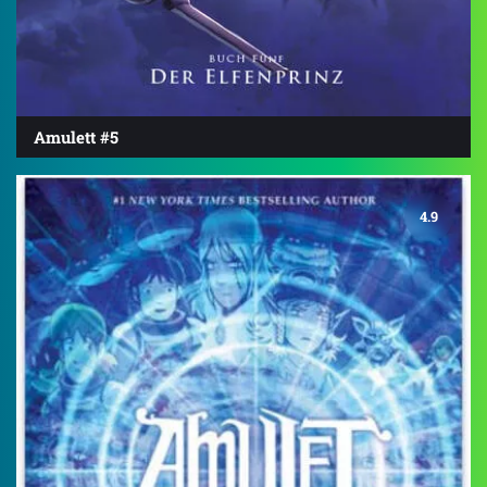
Amulett #5
4.9