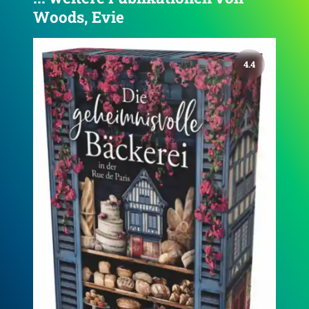
Woods, Evie
Die Geschichtensammlerin
De