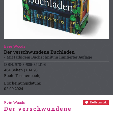
Evie Woods
Der verschwundene Buchladen
- Mit farbigem Buchschnitt in limitierter Auflage
ISBN: 978-3-985-85211-6
464 Seiten | € 14.95
Buch [Taschenbuch]
Erscheinungsdatum:
02.09.2024
Evie Woods
Belletristik
Der verschwundene