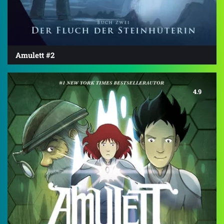
Amulett #2
4.9