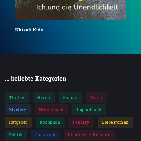
Khiaali Kids
Khi
... beliebte Kategorien
Thriller
Horror
Roman
Krimi
Mystery
Kinderbuch
Jugendbuch
Ratgeber
Kochbuch
Fantasy
Liebesroman
Politik
Sachbuch
Historische-Romane