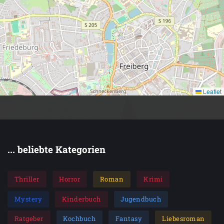
Leaflet
... beliebte Kategorien
Thriller
Horror
Roman
Krimi
Mystery
Kinderbuch
Jugendbuch
Ratgeber
Kochbuch
Fantasy
Liebesroman