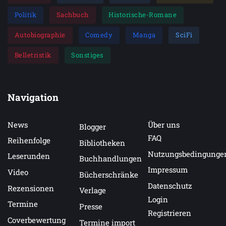
Politik
Sachbuch
Historische-Romane
Autobiographie
Comedy
Manga
SciFi
Belletristik
Sonstiges
Navigation
News
Über uns
Blogger
FAQ
Reihenfolge
Bibliotheken
Nutzungsbedingunge
Leserunden
Buchhandlungen
Impressum
Video
Bücherschränke
Datenschutz
Rezensionen
Verlage
Login
Termine
Presse
Registrieren
Coverbewertung
Termine import