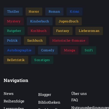
Thriller
Horror
Roman
Krimi
Mystery
Kinderbuch
Jugendbuch
Ratgeber
Kochbuch
Fantasy
Liebesroman
Politik
Sachbuch
Historische-Romane
Autobiographie
Comedy
Manga
SciFi
Belletristik
Sonstiges
Navigation
News
Über uns
Blogger
FAQ
Reihenfolge
Bibliotheken
Nutzungsbedingunge
Leserunden