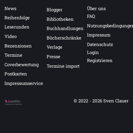
News
Über uns
Blogger
FAQ
Reihenfolge
Bibliotheken
Nutzungsbedingunge
Leserunden
Buchhandlungen
Impressum
Video
Bücherschränke
Datenschutz
Rezensionen
Verlage
Login
Termine
Presse
Registrieren
Coverbewertung
Termine import
Postkarten
Impressumservice
© 2022 - 2026
Sven Clauer
Auf LeseHits.de findest Du die besten Bücher.