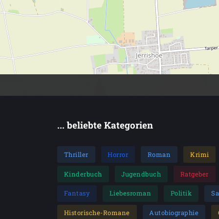
... beliebte Kategorien
Thriller
Horror
Roman
Krimi
Kinderbuch
Jugendbuch
Ratgeber
Fantasy
Liebesroman
Politik
S
Historische-Romane
Autobiographie