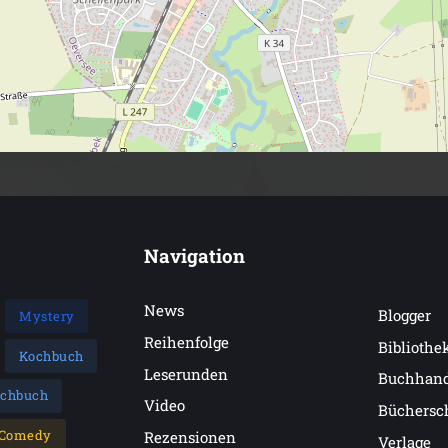
Navigation
News
Blogger
Mystery
Reihenfolge
Bibliothe
Kochbuch
Leserunden
Buchhan
achbuch
Video
Büchersc
Comedy
Rezensionen
Verlage