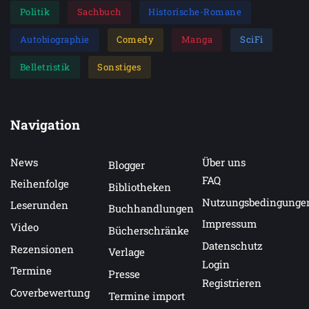
Politik
Sachbuch
Historische-Romane
Autobiographie
Comedy
Manga
SciFi
Belletristik
Sonstiges
Navigation
News
Über uns
Blogger
FAQ
Reihenfolge
Bibliotheken
Nutzungsbedingunge
Leserunden
Buchhandlungen
Impressum
Video
Bücherschränke
Datenschutz
Rezensionen
Verlage
Login
Termine
Presse
Registrieren
Coverbewertung
Termine import