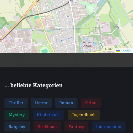
Leaflet
... beliebte Kategorien
Thriller
Horror
Roman
Krimi
Mystery
Kinderbuch
Jugendbuch
Ratgeber
Kochbuch
Fantasy
Liebesroman