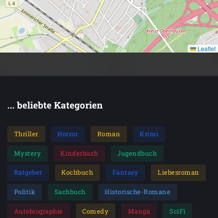
Leaflet
... beliebte Kategorien
Thriller
Horror
Roman
Krimi
Mystery
Kinderbuch
Jugendbuch
Ratgeber
Kochbuch
Fantasy
Liebesroman
Politik
Sachbuch
Historische-Romane
Autobiographie
Comedy
Manga
SciFi