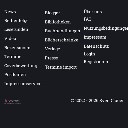
News
Über uns
Blogger
FAQ
Reihenfolge
Bibliotheken
Nutzungsbedingunge
Leserunden
Buchhandlungen
Impressum
Video
Bücherschränke
Datenschutz
Rezensionen
Verlage
Login
Termine
Presse
Registrieren
Coverbewertung
Termine import
Postkarten
Impressumservice
© 2022 - 2026
Sven Clauer
Auf LeseHits.de findest Du die besten Bücher.