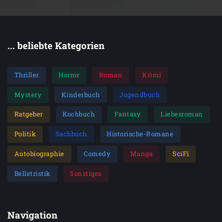
... beliebte Kategorien
Thriller
Horror
Roman
Krimi
Mystery
Kinderbuch
Jugendbuch
Ratgeber
Kochbuch
Fantasy
Liebesroman
Politik
Sachbuch
Historische-Romane
Autobiographie
Comedy
Manga
SciFi
Belletristik
Sonstiges
Navigation