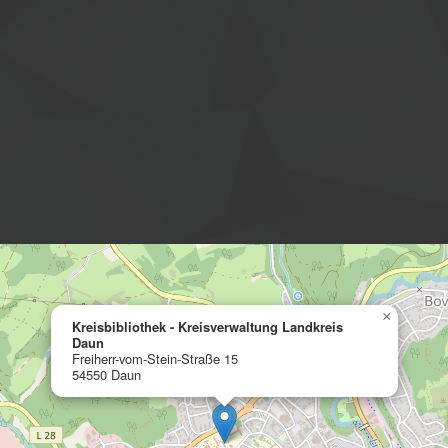
×
Kreisbibliothek - Kreisverwaltung Landkreis
Daun
Freiherr-vom-Stein-Straße 15
54550 Daun