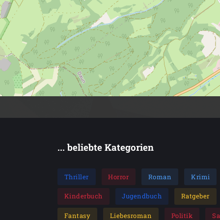
... beliebte Kategorien
Thriller
Horror
Roman
Krimi
Kinderbuch
Jugendbuch
Ratgeber
Fantasy
Liebesroman
Politik
S