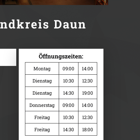
andkreis Daun
Öffnungszeiten:
Montag
09:00
14:00
Dienstag
10:30
12:30
Dienstag
14:30
19:00
Donnerstag
09:00
14:00
Freitag
10:30
12:30
Freitag
14:30
18:00