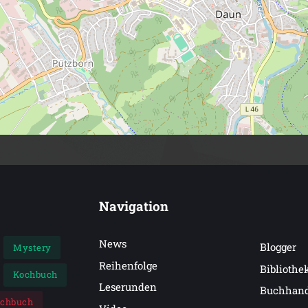
Navigation
News
Blogger
Mystery
Reihenfolge
Bibliothe
Kochbuch
Leserunden
Buchhan
achbuch