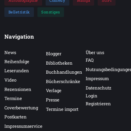
Autobiographie
Comedy
Manga
SciFi
Belletristik
Sonstiges
Navigation
News
Über uns
Blogger
FAQ
Reihenfolge
Bibliotheken
Nutzungsbedingunge
Leserunden
Buchhandlungen
Impressum
Video
Bücherschränke
Datenschutz
Rezensionen
Verlage
Login
Termine
Presse
Registrieren
Coverbewertung
Termine import
Postkarten
Impressumservice