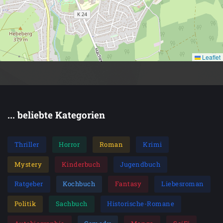
Leaflet
... beliebte Kategorien
Thriller
Horror
Roman
Krimi
Mystery
Kinderbuch
Jugendbuch
Ratgeber
Kochbuch
Fantasy
Liebesroman
Politik
Sachbuch
Historische-Romane