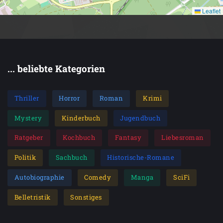
Leaflet
... beliebte Kategorien
Thriller
Horror
Roman
Krimi
Mystery
Kinderbuch
Jugendbuch
Ratgeber
Kochbuch
Fantasy
Liebesroman
Politik
Sachbuch
Historische-Romane
Autobiographie
Comedy
Manga
SciFi
Belletristik
Sonstiges