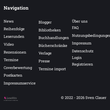
Navigation
News
Über uns
Blogger
FAQ
Reihenfolge
Bibliotheken
Nutzungsbedingunge
Leserunden
Buchhandlungen
Impressum
Video
Bücherschränke
Datenschutz
Rezensionen
Verlage
Login
Termine
Presse
Registrieren
Coverbewertung
Termine import
Postkarten
Impressumservice
© 2022 - 2026
Sven Clauer
Auf LeseHits.de findest Du die besten Bücher.