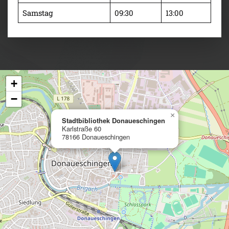
Samstag
09:30
13:00
+
−
×
Stadtbibliothek Donaueschingen
Karlstraße 60
78166 Donaueschingen