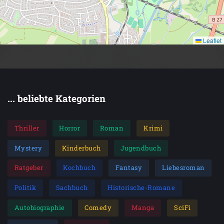
Leaflet
... beliebte Kategorien
Thriller
Horror
Roman
Krimi
Mystery
Kinderbuch
Jugendbuch
Ratgeber
Kochbuch
Fantasy
Liebesroman
Politik
Sachbuch
Historische-Romane
Autobiographie
Comedy
Manga
SciFi