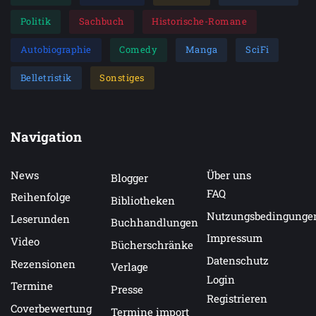
Politik
Sachbuch
Historische-Romane
Autobiographie
Comedy
Manga
SciFi
Belletristik
Sonstiges
Navigation
News
Über uns
Blogger
FAQ
Reihenfolge
Bibliotheken
Nutzungsbedingunge
Leserunden
Buchhandlungen
Impressum
Video
Bücherschränke
Datenschutz
Rezensionen
Verlage
Login
Termine
Presse
Registrieren
Coverbewertung
Termine import