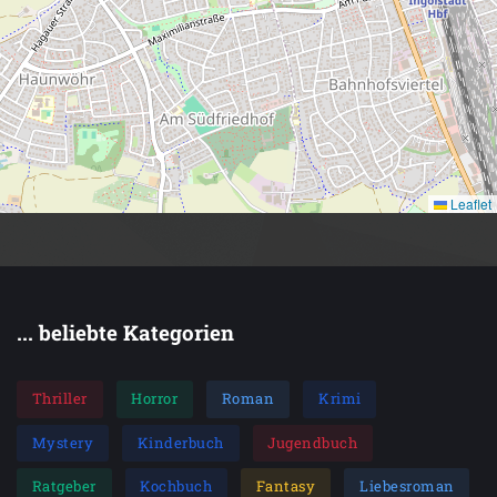
Leaflet
... beliebte Kategorien
Thriller
Horror
Roman
Krimi
Mystery
Kinderbuch
Jugendbuch
Ratgeber
Kochbuch
Fantasy
Liebesroman