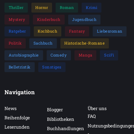
Thriller
Horror
Roman
Krimi
Mystery
Kinderbuch
Jugendbuch
Ratgeber
Kochbuch
Fantasy
Liebesroman
Politik
Sachbuch
Historische-Romane
Autobiographie
Comedy
Manga
SciFi
Belletristik
Sonstiges
Navigation
News
Über uns
Blogger
FAQ
Reihenfolge
Bibliotheken
Nutzungsbedingunge
Leserunden
Buchhandlungen