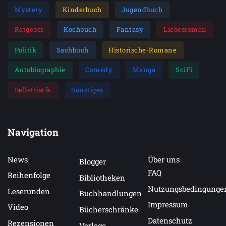
Mystery
Kinderbuch
Jugendbuch
Ratgeber
Kochbuch
Fantasy
Liebesroman
Politik
Sachbuch
Historische-Romane
Autobiographie
Comedy
Manga
SciFi
Belletristik
Sonstiges
Navigation
News
Über uns
Blogger
FAQ
Reihenfolge
Bibliotheken
Nutzungsbedingunge
Leserunden
Buchhandlungen
Impressum
Video
Bücherschränke
Datenschutz
Rezensionen
Verlage