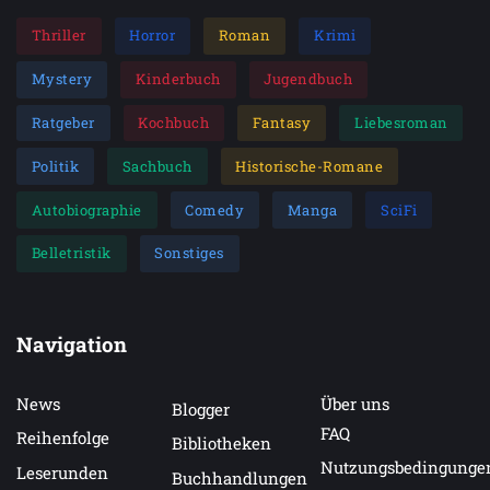
Thriller
Horror
Roman
Krimi
Mystery
Kinderbuch
Jugendbuch
Ratgeber
Kochbuch
Fantasy
Liebesroman
Politik
Sachbuch
Historische-Romane
Autobiographie
Comedy
Manga
SciFi
Belletristik
Sonstiges
Navigation
News
Über uns
Blogger
FAQ
Reihenfolge
Bibliotheken
Nutzungsbedingunge
Leserunden
Buchhandlungen