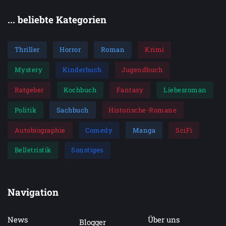
... beliebte Kategorien
Thriller
Horror
Roman
Krimi
Mystery
Kinderbuch
Jugendbuch
Ratgeber
Kochbuch
Fantasy
Liebesroman
Politik
Sachbuch
Historische-Romane
Autobiographie
Comedy
Manga
SciFi
Belletristik
Sonstiges
Navigation
News
Über uns
Blogger