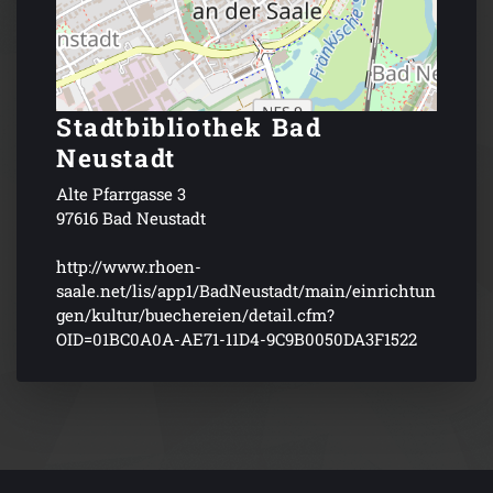
Stadtbibliothek Bad
Neustadt
Alte Pfarrgasse 3
97616 Bad Neustadt
http://www.rhoen-
saale.net/lis/app1/BadNeustadt/main/einrichtun
gen/kultur/buechereien/detail.cfm?
OID=01BC0A0A-AE71-11D4-9C9B0050DA3F1522