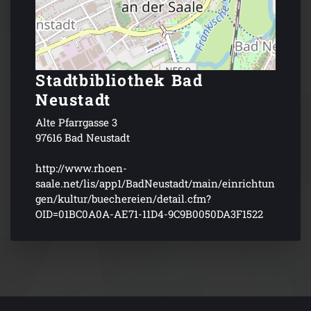
Stadtbibliothek Bad
Neustadt
Alte Pfarrgasse 3
97616 Bad Neustadt
http://www.rhoen-
saale.net/lis/app1/BadNeustadt/main/einrichtun
gen/kultur/buechereien/detail.cfm?
OID=01BC0A0A-AE71-11D4-9C9B0050DA3F1522