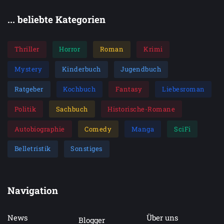
... beliebte Kategorien
Thriller
Horror
Roman
Krimi
Mystery
Kinderbuch
Jugendbuch
Ratgeber
Kochbuch
Fantasy
Liebesroman
Politik
Sachbuch
Historische-Romane
Autobiographie
Comedy
Manga
SciFi
Belletristik
Sonstiges
Navigation
News
Über uns
Blogger