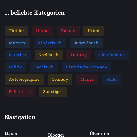
... beliebte Kategorien
Thriller
Horror
Roman
Krimi
Mystery
Kinderbuch
Jugendbuch
Ratgeber
Kochbuch
Fantasy
Liebesroman
Politik
Sachbuch
Historische-Romane
Autobiographie
Comedy
Manga
SciFi
Belletristik
Sonstiges
Navigation
News
Über uns
Blogger