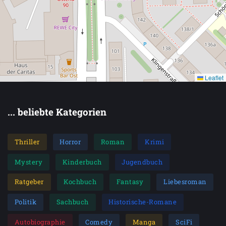
Leaflet
... beliebte Kategorien
Thriller
Horror
Roman
Krimi
Mystery
Kinderbuch
Jugendbuch
Ratgeber
Kochbuch
Fantasy
Liebesroman
Politik
Sachbuch
Historische-Romane
Autobiographie
Comedy
Manga
SciFi