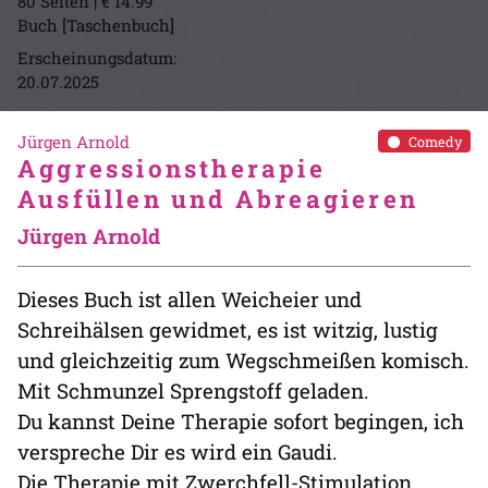
80 Seiten | € 14.99
Buch [Taschenbuch]
Erscheinungsdatum:
20.07.2025
Jürgen Arnold
Comedy
Aggressionstherapie
Ausfüllen und Abreagieren
Jürgen Arnold
Dieses Buch ist allen Weicheier und
Schreihälsen gewidmet, es ist witzig, lustig
und gleichzeitig zum Wegschmeißen komisch.
Mit Schmunzel Sprengstoff geladen.
Du kannst Deine Therapie sofort begingen, ich
verspreche Dir es wird ein Gaudi.
Die Therapie mit Zwerchfell-Stimulation.