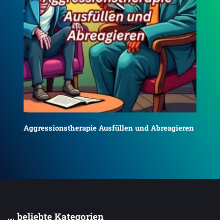
Aggressionstherapie Ausfüllen und Abreagieren
ALL
AN
... beliebte Kategorien