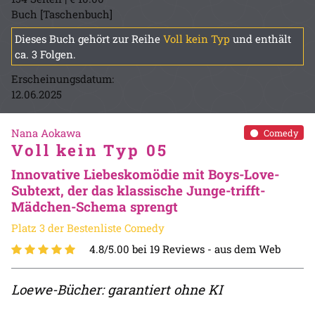
Buch [Taschenbuch]
Dieses Buch gehört zur Reihe
Voll kein Typ
und enthält
ca. 3 Folgen.
Erscheinungsdatum:
12.06.2025
Nana Aokawa
Comedy
Voll kein Typ 05
Innovative Liebeskomödie mit Boys-Love-
Subtext, der das klassische Junge-trifft-
Mädchen-Schema sprengt
Platz 3 der Bestenliste Comedy
4.8/5.00 bei 19 Reviews -
aus dem Web
Loewe-Bücher: garantiert ohne KI