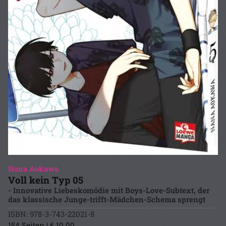
Nana Aokawa
Voll kein Typ 05
- Innovative Liebeskomödie mit Boys-Love-Subtext, der
das klassische Junge-trifft-Mädchen-Schema sprengt
ISBN: 978-3-743-22021-8
154 Seiten | € 10.00