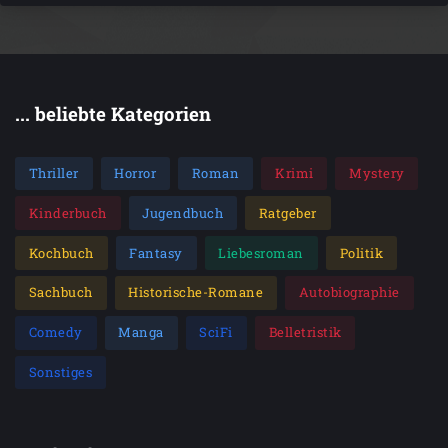
... beliebte Kategorien
Thriller
Horror
Roman
Krimi
Mystery
Kinderbuch
Jugendbuch
Ratgeber
Kochbuch
Fantasy
Liebesroman
Politik
Sachbuch
Historische-Romane
Autobiographie
Comedy
Manga
SciFi
Belletristik
Sonstiges