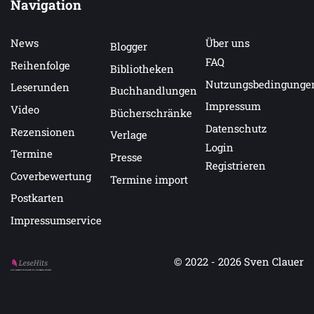
Navigation
News
Über uns
Blogger
FAQ
Reihenfolge
Bibliotheken
Nutzungsbedingunge
Leserunden
Buchhandlungen
Impressum
Video
Bücherschränke
Datenschutz
Rezensionen
Verlage
Login
Termine
Presse
Registrieren
Coverbewertung
Termine import
Postkarten
Impressumservice
© 2022 - 2026
Sven Clauer
Auf LeseHits.de findest Du die besten Bücher.