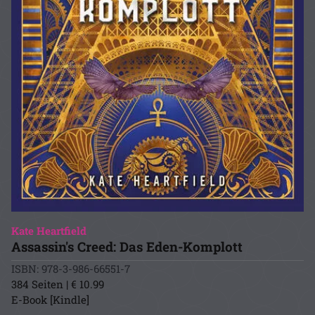
Kate Heartfield
Assassin's Creed: Das Eden-Komplott
ISBN: 978-3-986-66551-7
384 Seiten | € 10.99
E-Book [Kindle]