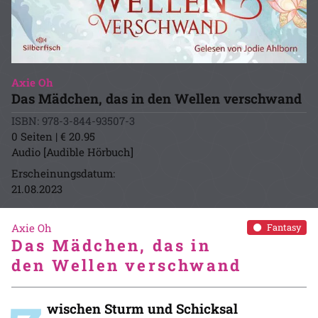
Axie Oh
Das Mädchen, das in den Wellen verschwand
ISBN: 978-3-844-93507-3
0 Seiten | € 20.95
Audio [Audible Hörbuch]
Erscheinungsdatum:
21.08.2023
Axie Oh
Fantasy
Das Mädchen, das in
den Wellen verschwand
wischen Sturm und Schicksal