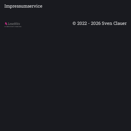
Impressumservice
© 2022 - 2026
Sven Clauer
Auf LeseHits.de findest Du die besten Bücher.