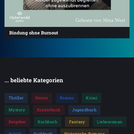
Bindung ohne Burnout
... beliebte Kategorien
Thriller
Horror
Roman
Krimi
Mystery
Kinderbuch
Jugendbuch
Ratgeber
Kochbuch
Fantasy
Liebesroman
Politik
Sachbuch
Historische-Romane