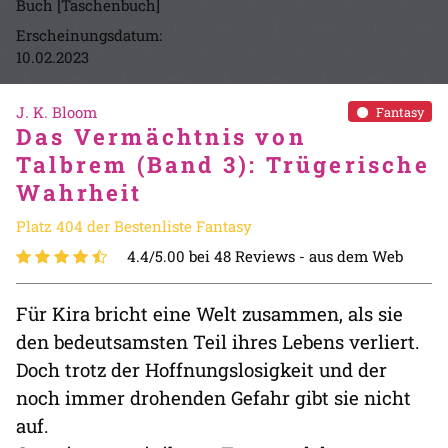
Buch [Taschenbuch]
Erscheinungsdatum:
10.02.2023
J. K. Bloom
Fantasy
Das Vermächtnis von
Talbrem (Band 3): Trügerische
Wahrheit
Platz 404 der Bestenliste Fantasy
4.4/5.00 bei 48 Reviews -
aus dem Web
Für Kira bricht eine Welt zusammen, als sie
den bedeutsamsten Teil ihres Lebens verliert.
Doch trotz der Hoffnungslosigkeit und der
noch immer drohenden Gefahr gibt sie nicht
auf.