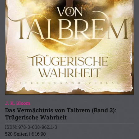
J. K. Bloom
Das Vermächtnis von Talbrem (Band 3):
Trügerische Wahrheit
ISBN: 978-3-038-96211-3
520 Seiten | € 16.90