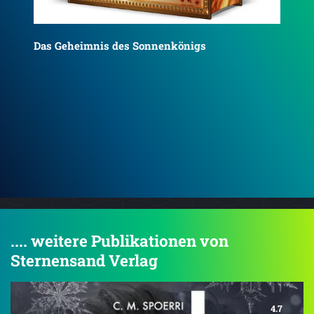
Gho
Ghosts of Gaia
.... weitere Publikationen von
Sternensand Verlag
4.7