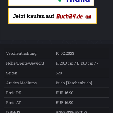
Jetzt kaufen auf
Veröffentlichung:
10.02.2023
Höhe/Breite/Gewicht
H 20,3 cm / B 13,3 cm / -
Seiten
520
Art des Mediums
Buch [Taschenbuch]
Preis DE
EUR 16.90
Preis AT
EUR 16.90
ISBN-13
978-3-038-96211-3