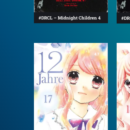
#DRCL – Midnight Children 4
#DR
4.7