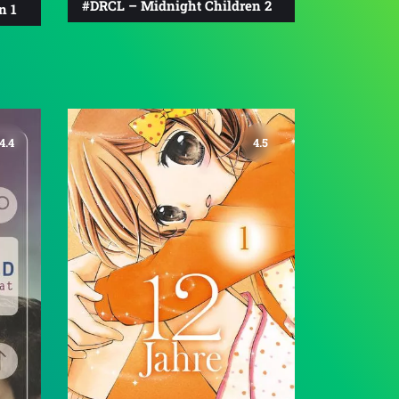
#DRCL – Midnight Children 2
n 1
4.4
4.5