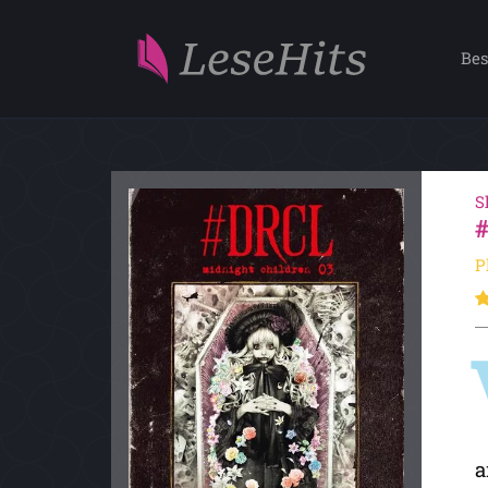
Bes
S
P
a