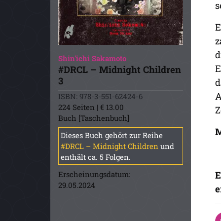
s
E
z
d
Shin'ichi Sakamoto
E
#DRCL – Midnight Children
3
d
A
ISBN: 978-3-551-62424-6
224 Seiten | € 13.00
Z
Buch [Taschenbuch]
M
Dieses Buch gehört zur Reihe
#DRCL – Midnight Children
und
enthält ca. 5 Folgen.
E
Erscheinungsdatum:
29.05.2024
e