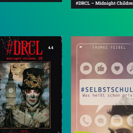
#DRCL – Midnight Childre
4.4