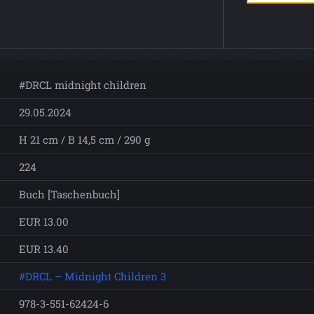
#DRCL midnight children
29.05.2024
H 21 cm / B 14,5 cm / 290 g
224
Buch [Taschenbuch]
EUR 13.00
EUR 13.40
#DRCL – Midnight Children 3
978-3-551-62424-6