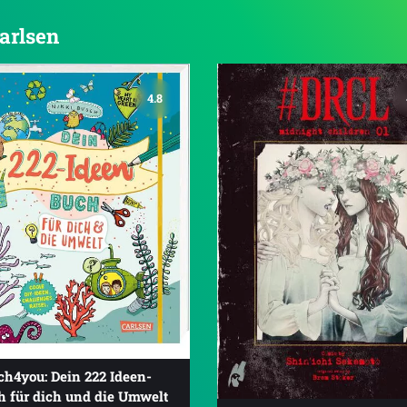
Carlsen
4.8
ch4you: Dein 222 Ideen-
h für dich und die Umwelt