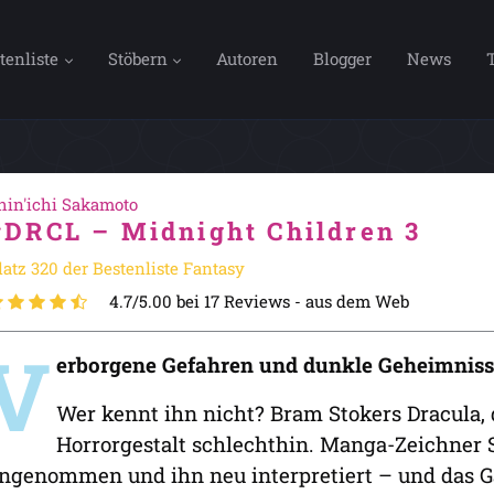
tenliste
Stöbern
Autoren
Blogger
News
hin'ichi Sakamoto
#DRCL – Midnight Children 3
latz 320 der Bestenliste Fantasy
4.7/5.00 bei 17 Reviews -
aus dem Web
V
erborgene Gefahren und dunkle Geheimnisse:
Wer kennt ihn nicht? Bram Stokers Dracula,
Horrorgestalt schlechthin. Manga-Zeichner S
ngenommen und ihn neu interpretiert – und das G