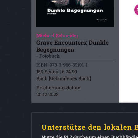
Michael Schneider
Grave Encounters: Dunkle
Begegnungen
- Fotobuch
ISBN: 978-3-966-89101-1
150 Seiten | € 24.99
Buch [Gebundenes Buch]
Erscheinungsdatum:
20.12.2023
Unterstütze den lokalen
Nutze die PLZ-Suche um einen Buchhändler