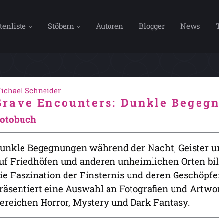
tenliste
Stöbern
Autoren
Blogger
News
ichael Schneider
Grave Encounters: Dunkle Begeg
otobuch
unkle Begegnungen während der Nacht, Geister u
uf Friedhöfen und anderen unheimlichen Orten bil
ie Faszination der Finsternis und deren Geschöpfe
räsentiert eine Auswahl an Fotografien und Artwo
ereichen Horror, Mystery und Dark Fantasy.