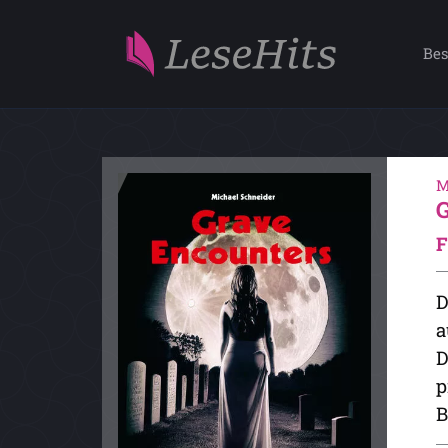
Bes
M
F
D
a
D
p
B