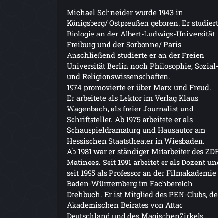
Michael Schneider wurde 1943 in
Königsberg/ Ostpreußen geboren. Er studier
Biologie an der Albert-Ludwigs-Universität
Freiburg und der Sorbonne/ Paris.
Anschließend studierte er an der Freien
Universität Berlin noch Philosophie, Sozial
und Religionswissenschaften.
1974 promovierte er über Marx und Freud.
Er arbeitete als Lektor im Verlag Klaus
Wagenbach, als freier Journalist und
Schriftsteller. Ab 1975 arbeitete er als
Schauspieldramaturg und Hausautor am
Hessischen Staatstheater in Wiesbaden.
Ab 1981 war er ständiger Mitarbeiter des ZD
Matinees. Seit 1991 arbeitet er als Dozent un
seit 1995 als Professor an der Filmakademie
Baden-Württemberg im Fachbereich
Drehbuch. Er ist Mitglied des PEN-Clubs, de
Akademischen Beirates von Attac
Deutschland und des MagischenZirkels.