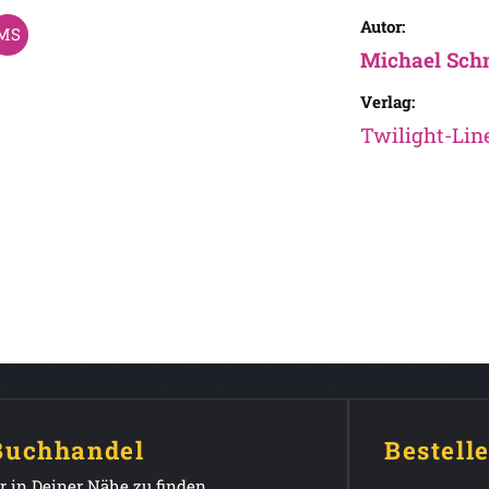
Autor:
Michael Sch
Verlag:
Twilight-Lin
 Buchhandel
Bestell
 in Deiner Nähe zu finden.