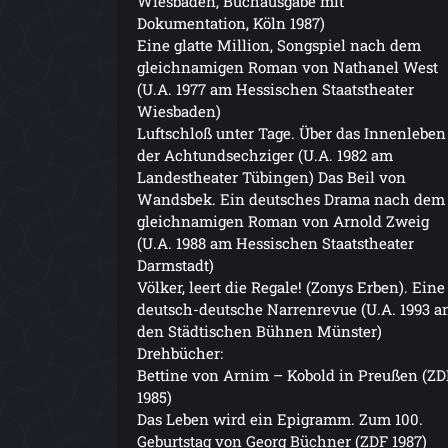
Wiesbaden, Buchausgabe mit
Dokumentation, Köln 1987)
Eine glatte Million, Songspiel nach dem
gleichnamigen Roman von Nathanel West
(U.A. 1977 am Hessischen Staatstheater
Wiesbaden)
Luftschloß unter Tage. Über das Innenleben
der Achtundsechziger (U.A. 1982 am
Landestheater Tübingen) Das Beil von
Wandsbek. Ein deutsches Drama nach dem
gleichnamigen Roman von Arnold Zweig
(U.A. 1988 am Hessischen Staatstheater
Darmstadt)
Völker, leert die Regale! (Zonys Erben). Eine
deutsch-deutsche Narrenrevue (U.A. 1993 a
den Städtischen Bühnen Münster)
Drehbücher:
Bettine von Arnim – Kobold in Preußen (ZD
1985)
Das Leben wird ein Epigramm. Zum 100.
Geburtstag von Georg Büchner (ZDF 1987)