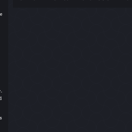
te
-
F-
d
s