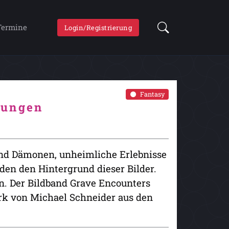
Termine
Login/Registrierung
Fantasy
nungen
nd Dämonen, unheimliche Erlebnisse
den den Hintergrund dieser Bilder.
n. Der Bildband Grave Encounters
rk von Michael Schneider aus den