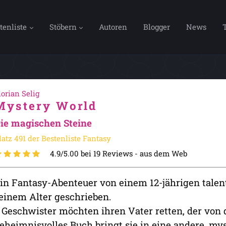
tenliste
Stöbern
Autoren
Blogger
News
lorian Selig
Mystery World
ie magischen Steine
latz 491 der Bestenliste Fantasy
4.9/5.00 bei 19 Reviews -
aus dem Web
in Fantasy-Abenteuer von einem 12-jährigen talent
einem Alter geschrieben.
 Geschwister möchten ihren Vater retten, der von
eheimnisvolles Buch bringt sie in eine andere, my