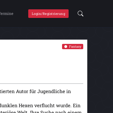
Termine
Login/Registrierung
Fantasy
ierten Autor für Jugendliche in
 dunklen Hexen verflucht wurde. Ein
steriöse Welt. Ihre Suche nach einem