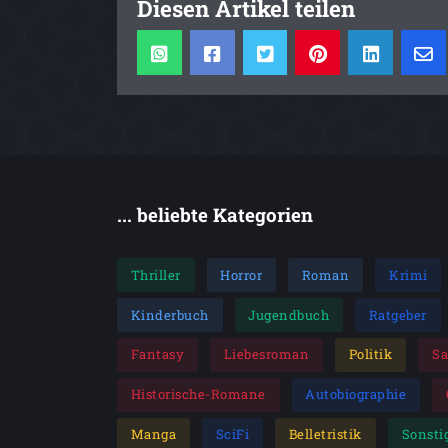
Diesen Artikel teilen
... beliebte Kategorien
Thriller
Horror
Roman
Krimi
Kinderbuch
Jugendbuch
Ratgeber
Fantasy
Liebesroman
Politik
S
Historische-Romane
Autobiographie
Manga
SciFi
Belletristik
Sonsti