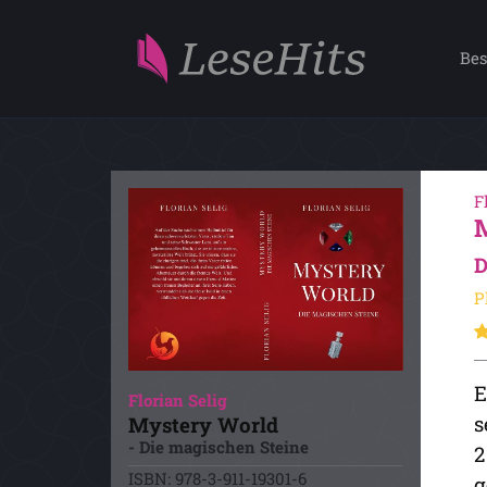
Bes
F
D
P
E
Florian Selig
s
Mystery World
- Die magischen Steine
2
ISBN: 978-3-911-19301-6
g