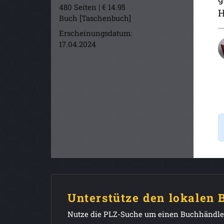
480 Seiten | € 14.95
H
Buch [Taschenbuch]
Erscheinungsdatum:
17.04.2024
Unterstütze den lokalen
Nutze die PLZ-Suche um einen Buchhändler