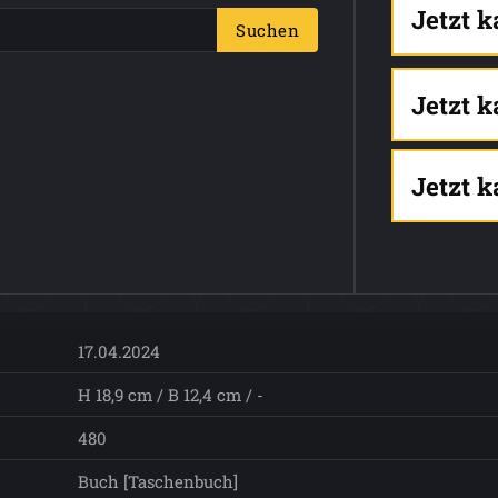
Jetzt 
Suchen
Jetzt 
Jetzt 
17.04.2024
H 18,9 cm / B 12,4 cm / -
480
Buch [Taschenbuch]