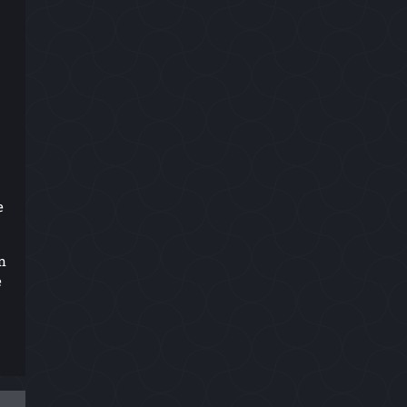
e
n
e