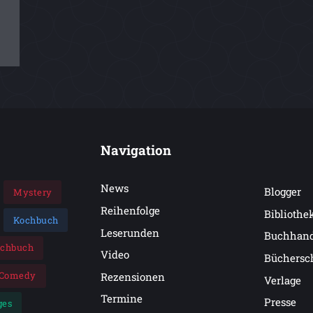
Navigation
News
Blogger
Mystery
Reihenfolge
Bibliothe
Kochbuch
Leserunden
Buchhan
achbuch
Video
Büchersc
Comedy
Rezensionen
Verlage
Termine
Presse
ges