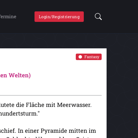
Termine
Login/Registrierung
Fantasy
nen Welten)
utete die Fläche mit Meerwasser.
hundertsturm."
schief. In einer Pyramide mitten im