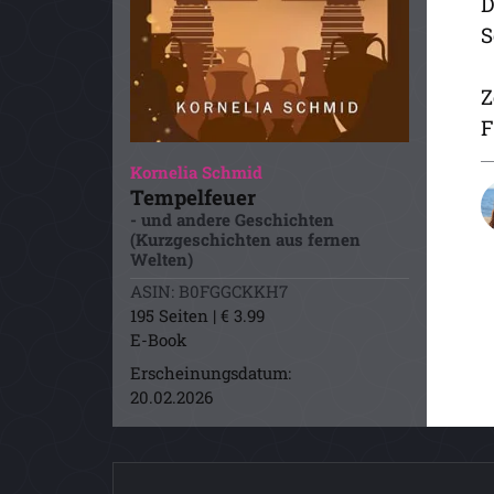
D
S
Z
F
Kornelia Schmid
Tempelfeuer
- und andere Geschichten
(Kurzgeschichten aus fernen
Welten)
ASIN: B0FGGCKKH7
195 Seiten | € 3.99
E-Book
Erscheinungsdatum:
20.02.2026