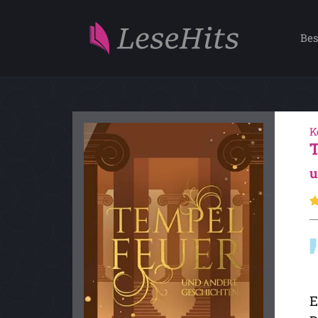
Bes
K
u
E