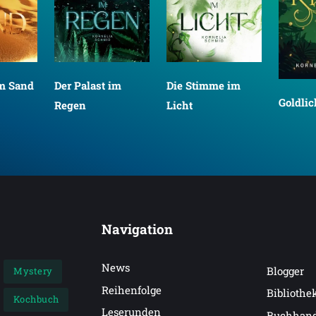
Der Palast im
Die Stimme im
im Sand
Goldlic
Regen
Licht
Navigation
News
Blogger
Mystery
Reihenfolge
Bibliothe
Kochbuch
Leserunden
Buchhan