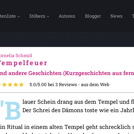
tenliste
Stöbern
Autoren
Blogger
News
ornelia Schmid
Tempelfeuer
nd andere Geschichten (Kurzgeschichten aus fer
5.0/5.00 bei 3 Reviews -
aus dem Web
"B
lauer Schein drang aus dem Tempel und fl
Der Schrei des Dämons toste wie ein Jahr
in Ritual in einem alten Tempel geht schrecklich 