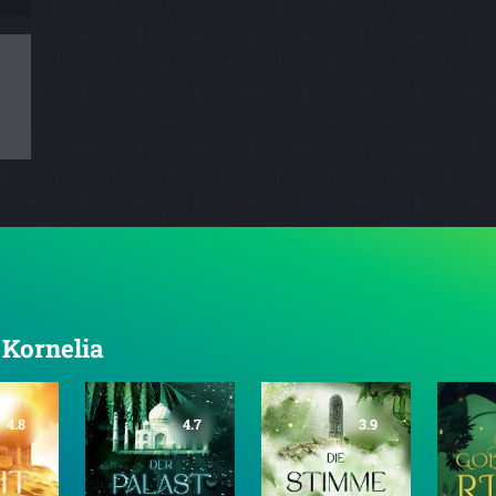
 Kornelia
4.8
4.7
3.9