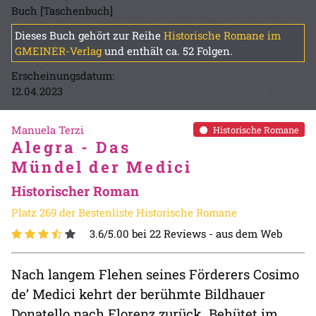
Buch [Taschenbuch]
Dieses Buch gehört zur Reihe
Historische Romane im
GMEINER-Verlag
und enthält ca. 52 Folgen.
Erscheinungsdatum:
12.04.2023
Manuela Terzi
Historische Romane
Alegra - Das
Mündel der Medici
Historischer Roman
Platz 269 der Bestenliste Historische Romane
3.6/5.00 bei 22 Reviews -
aus dem Web
Nach langem Flehen seines Förderers Cosimo
de’ Medici kehrt der berühmte Bildhauer
Donatello nach Florenz zurück. Behütet im