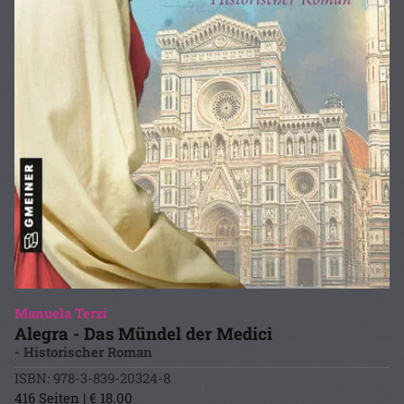
Manuela Terzi
Alegra - Das Mündel der Medici
- Historischer Roman
ISBN: 978-3-839-20324-8
416 Seiten | € 18.00