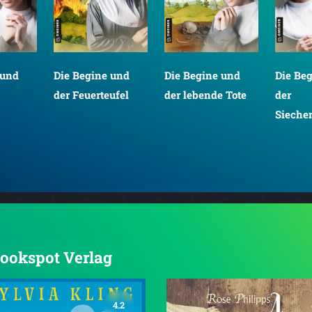
 und
Die Begine und
Die Begine und
Die Be
der Feuerteufel
der lebende Tote
der
Sieche
 Bookspot Verlag
4.2