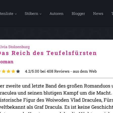
tenliste
Stöbern
Autoren
Blogger
News
ilvia Stolzenburg
Das Reich des Teufelsfürsten
Roman
4.2/5.00 bei 408 Reviews -
aus dem Web
er zweite und letzte Band des großen Romanduos 
raculea und seinen blutigen Kampf um die Macht. 
istorische Figur des Woiwoden Vlad Draculea, Für
eltbekannt als Graf Dracula. Es ist keine Geschic