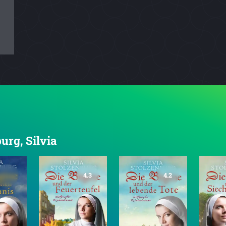
urg, Silvia
4.3
4.2