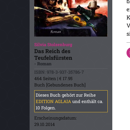
b
e
K
V
s
Silvia Stolzenburg
Das Reich des
Teufelsfürsten
- Roman
ISBN: 978-3-937-35786-7
464 Seiten | € 17.95
Buch [Gebundenes Buch]
Dieses Buch gehört zur Reihe
EDITION AGLAIA
und enthält ca.
10 Folgen.
Erscheinungsdatum:
29.10.2014