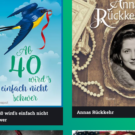
Annas Rückkehr
0 wird's einfach nicht
wer