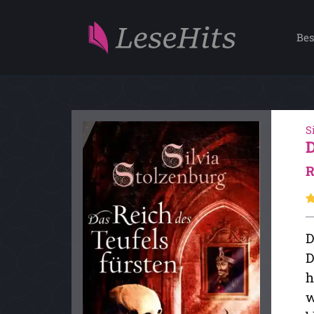
Bes
S
D
D
h
w