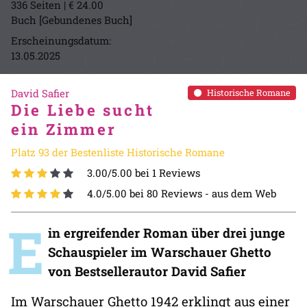
336 Seiten | € 24.00
Buch [Gebundenes Buch]
Erscheinungsdatum:
13.05.2025
David Safier
Historische Romane
Die Liebe sucht
ein Zimmer
Platz 93 der Bestenliste Historische Romane
3.00/5.00 bei 1 Reviews
4.0/5.00 bei 80 Reviews -
aus dem Web
E
in ergreifender Roman über drei junge
Schauspieler im Warschauer Ghetto
von Bestsellerautor David Safier
Im Warschauer Ghetto 1942 erklingt aus einer