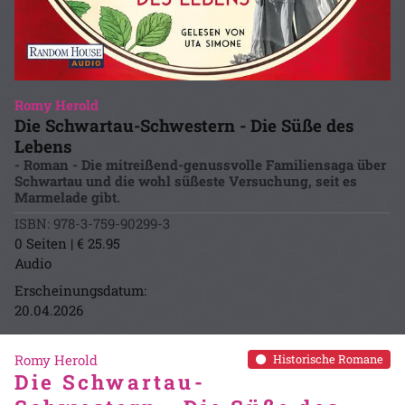
Romy Herold
Die Schwartau-Schwestern - Die Süße des
Lebens
- Roman - Die mitreißend-genussvolle Familiensaga über
Schwartau und die wohl süßeste Versuchung, seit es
Marmelade gibt.
ISBN: 978-3-759-90299-3
0 Seiten | € 25.95
Audio
Erscheinungsdatum:
20.04.2026
Romy Herold
Historische Romane
Die Schwartau-