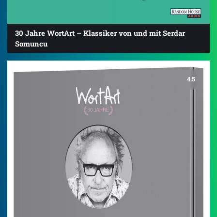
30 Jahre WortArt – Klassiker von und mit Serdar
Somuncu
4.5