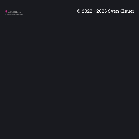
© 2022 - 2026
Sven Clauer
Auf LeseHits.de findest Du die besten Bücher.