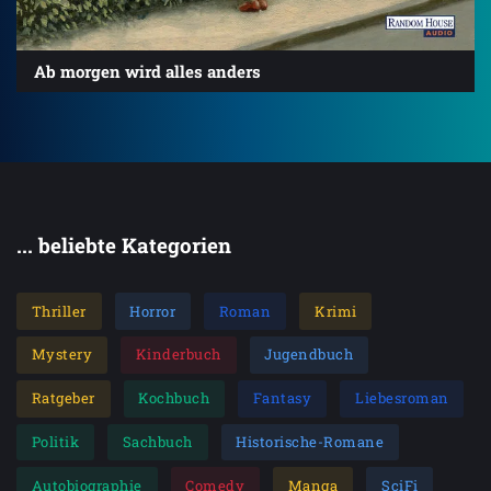
Ab morgen wird alles anders
... beliebte Kategorien
Thriller
Horror
Roman
Krimi
Mystery
Kinderbuch
Jugendbuch
Ratgeber
Kochbuch
Fantasy
Liebesroman
Politik
Sachbuch
Historische-Romane
Autobiographie
Comedy
Manga
SciFi