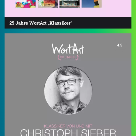
25 Jahre WortArt „Klassiker“
4.5