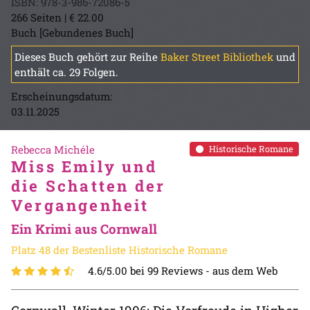
ISBN: 978-3-986-72086-5
266 Seiten | € 22.00
Buch [Gebundenes Buch]
Dieses Buch gehört zur Reihe
Baker Street Bibliothek
und
enthält ca. 29 Folgen.
Erscheinungsdatum:
03.11.2025
Rebecca Michéle
Historische Romane
Miss Emily und
die Schatten der
Vergangenheit
Ein Krimi aus Cornwall
Platz 48 der Bestenliste Historische Romane
4.6/5.00 bei 99 Reviews -
aus dem Web