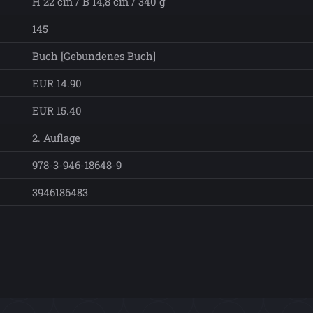
H 22 cm / B 14,8 cm / 340 g
145
Buch [Gebundenes Buch]
EUR 14.90
EUR 15.40
2. Auflage
978-3-946-18648-9
3946186483