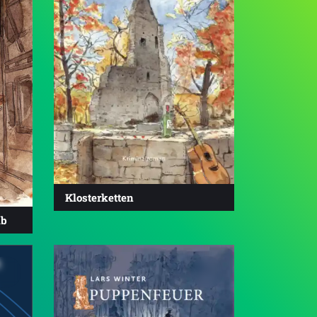
Klosterketten
ib
h