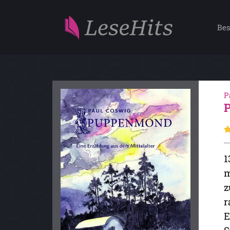
Bes
P
1
m
z
r
E