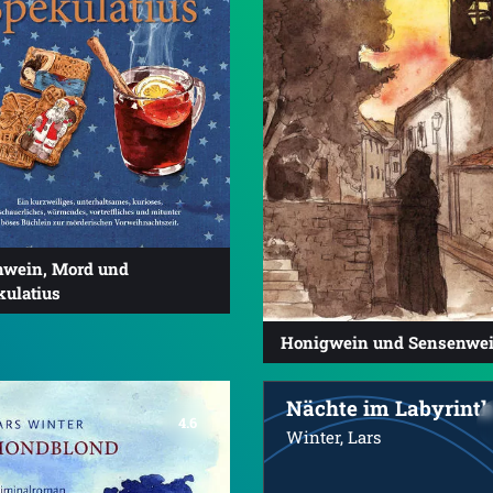
hwein, Mord und
kulatius
Honigwein und Sensenwe
Nächte im Labyrint
4.6
Winter, Lars