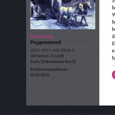
S
b
W
M
b
d
Paul Coswig
Puppenmond
E
e
ISBN: 978-3-946-18648-9
145 Seiten | € 14.90
h
Buch [Gebundenes Buch]
Erscheinungsdatum:
15.04.2022