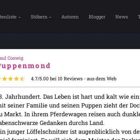
tenliste
Stöbern
Autoren
Blogger
News
aul Coswig
Puppenmond
4.7/5.00 bei 10 Reviews -
aus dem Web
3. Jahrhundert. Das Leben ist hart und kalt wie e
it seiner Familie und seinen Puppen zieht der Do
u Markt. In ihrem Pferdewagen reisen auch dunkl
abenschwarze Gedanken durchs Land.
in junger Löffelschnitzer ist augenblicklich von 