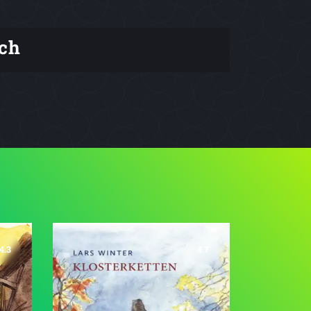
ch
4.3
4.7