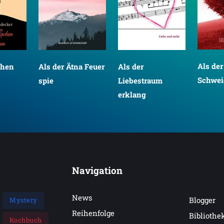
Als de
chen
Als der Ätna Feuer
Als der
Schwei
spie
Liebestraum
erklang
Navigation
News
Blogger
Mystery
Reihenfolge
Bibliothe
Kochbuch