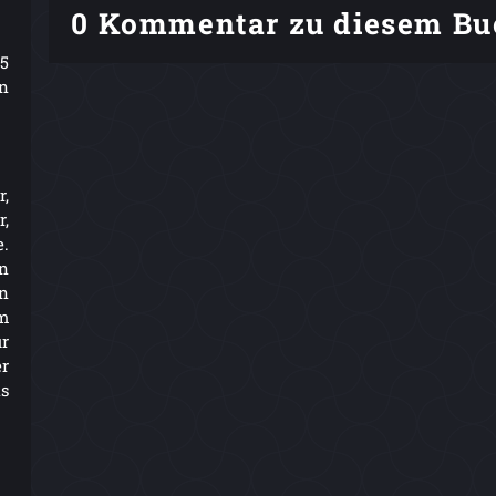
0 Kommentar zu diesem Bu
5
n
r,
,
e.
in
in
em
ür
er
s