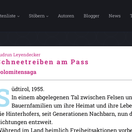
tenliste
Stöbern
Autoren
Blogger
News
udrun Leyendecker
Schneetreiben am Pass
olomitensaga
S
üdtirol, 1955.
In einem abgelegenen Tal zwischen Felsen u
Bauernfamilien um ihre Heimat und ihre Leb
ie Hinterhofers, seit Generationen Nachbarn, nun 
ichtungen entzweit.
ährend im Land heimlich Freiheitsaktionen vorber