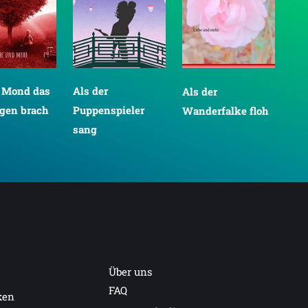
r Mond das
Als der
Als der
Als
gen brach
Puppenspieler
Wanderfalke floh
Sc
sang
Über uns
FAQ
ken