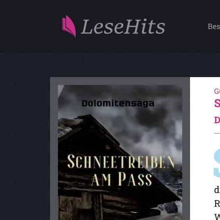
Bes
G
D
d
R
W