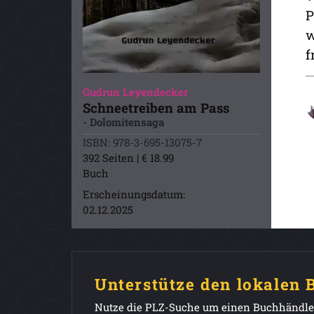
P
w
f
Gudrun Leyendecker
Schneetreiben am Pass
- Dolomitensaga
ISBN: 978-3-695-13075-7
392 Seiten | € 18.99
Buch
Erscheinungsdatum:
02.12.2025
Unterstütze den lokalen
Nutze die PLZ-Suche um einen Buchhändler