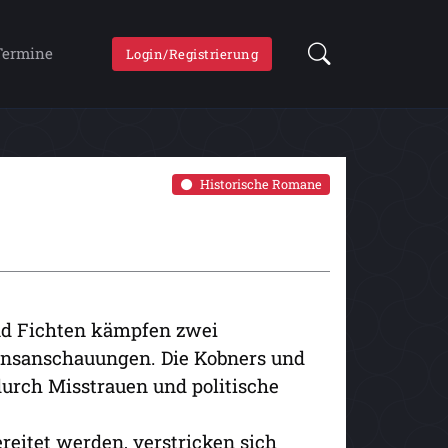
Termine
Login/Registrierung
Historische Romane
nd Fichten kämpfen zwei
ensanschauungen. Die Kobners und
durch Misstrauen und politische
eitet werden, verstricken sich