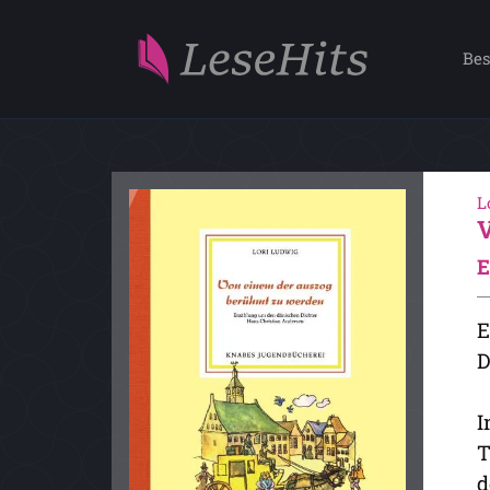
Bes
L
E
E
D
I
T
d