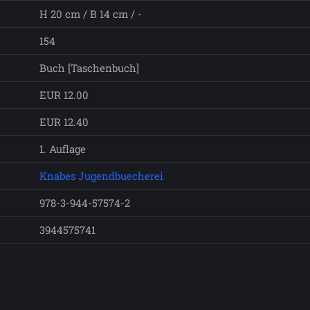
H 20 cm / B 14 cm / -
154
Buch [Taschenbuch]
EUR 12.00
EUR 12.40
1. Auflage
Knabes Jugendbuecherei
978-3-944-57574-2
3944575741