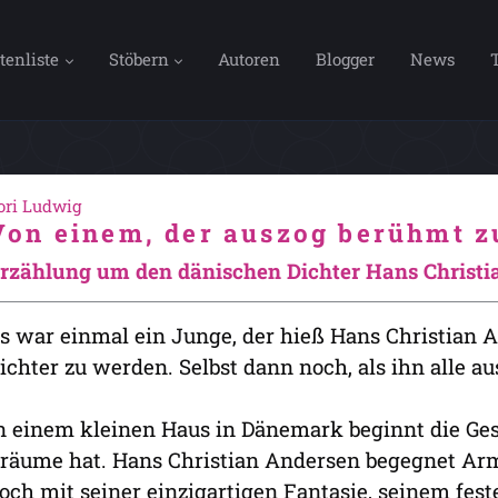
tenliste
Stöbern
Autoren
Blogger
News
ori Ludwig
Von einem, der auszog berühmt 
rzählung um den dänischen Dichter Hans Christi
s war einmal ein Junge, der hieß Hans Christian 
ichter zu werden. Selbst dann noch, als ihn alle au
n einem kleinen Haus in Dänemark beginnt die Ges
räume hat. Hans Christian Andersen begegnet Arm
och mit seiner einzigartigen Fantasie, seinem fes