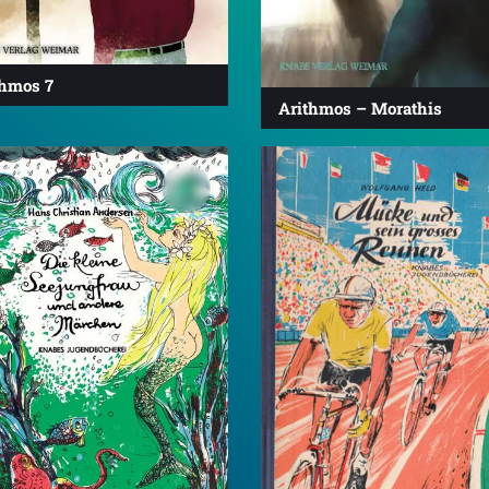
thmos 7
Arithmos – Morathis