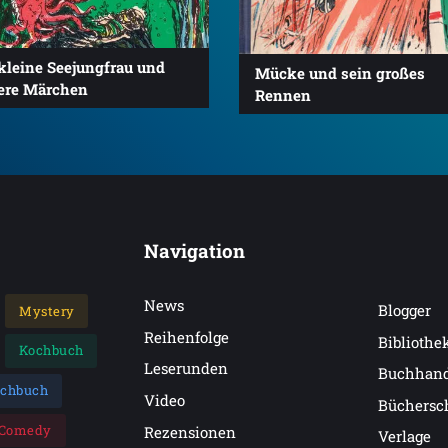
kleine Seejungfrau und
Mücke und sein großes
ere Märchen
Rennen
Navigation
News
Blogger
Mystery
Reihenfolge
Bibliothe
Kochbuch
Leserunden
Buchhan
achbuch
Video
Büchersc
Comedy
Rezensionen
Verlage