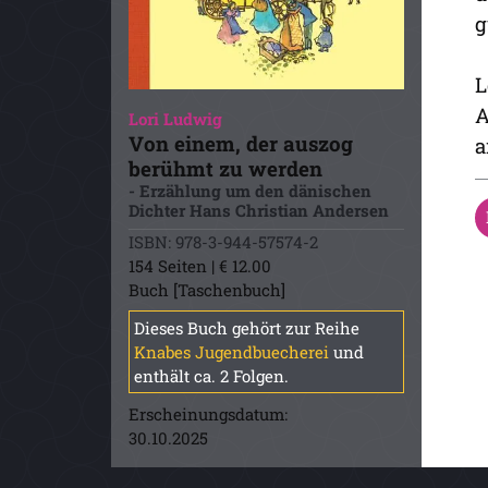
g
L
A
Lori Ludwig
Von einem, der auszog
a
berühmt zu werden
- Erzählung um den dänischen
Dichter Hans Christian Andersen
ISBN: 978-3-944-57574-2
154 Seiten | € 12.00
Buch [Taschenbuch]
Dieses Buch gehört zur Reihe
Knabes Jugendbuecherei
und
enthält ca. 2 Folgen.
Erscheinungsdatum:
30.10.2025