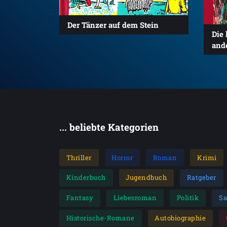
Der Tänzer auf dem Stein
Die 
and
... beliebte Kategorien
Thriller
Horror
Roman
Krimi
Kinderbuch
Jugendbuch
Ratgeber
Fantasy
Liebesroman
Politik
S
Historische-Romane
Autobiographie