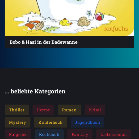
Bobo & Hasi in der Badewanne
... beliebte Kategorien
Thriller
Horror
Roman
Krimi
Mystery
Kinderbuch
Jugendbuch
Ratgeber
Kochbuch
Fantasy
Liebesroman