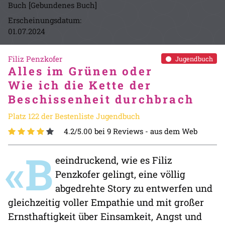
Buch [Gebundenes Buch]
Erscheinungsdatum:
01.07.2024
Filiz Penzkofer
Jugendbuch
Alles im Grünen oder
Wie ich die Kette der
Beschissenheit durchbrach
Platz 122 der Bestenliste Jugendbuch
4.2/5.00 bei 9 Reviews -
aus dem Web
«B
eeindruckend, wie es Filiz
Penzkofer gelingt, eine völlig
abgedrehte Story zu entwerfen und
gleichzeitig voller Empathie und mit großer
Ernsthaftigkeit über Einsamkeit, Angst und