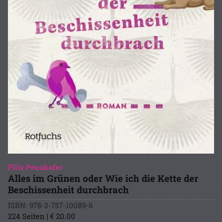
Filiz Penzkofer
Alles im Grünen oder Wie ich die Kette der
Beschissenheit durchbrach
ISBN: 978-3-757-10089-6
224 Seiten | € 20.00