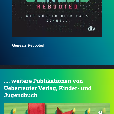
He
Gods & Heroes
.... weitere Publikationen von
Ueberreuter Verlag, Kinder- und
Jugendbuch
4.8