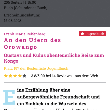
256 Seiten | € 16.00
Buch [Gebundenes Buch]
Erscheinungsdatum:
15.08.2023
Frank Maria Reifenberg
Jugendbuch
An den Ufern des
Orowango
Gustavs und Kulus abenteuerliche Reise zum
Kongo
Platz 197 der Bestenliste Jugendbuch
3.8/5.00 bei 14 Reviews -
aus dem Web
E
ine Erzählung über eine
außergewöhnliche Freundschaft und
ein Einblick in die Wurzeln des