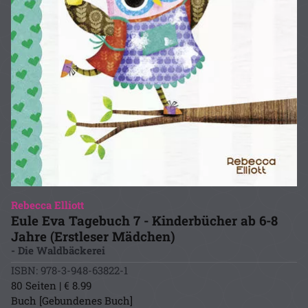
Rebecca Elliott
Eule Eva Tagebuch 7 - Kinderbücher ab 6-8
Jahre (Erstleser Mädchen)
- Die Waldbäckerei
ISBN: 978-3-948-63822-1
80 Seiten | € 8.99
Buch [Gebundenes Buch]