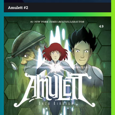
Amulett #2
4.9