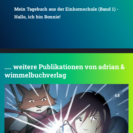
1) -
Mein Tagebuch aus der Einhornschule (Band 2) -
Mei
Das Drachenbaby
Nur
.... weitere Publikationen von adrian &
wimmelbuchverlag
4.8