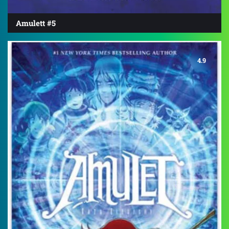
Amulett #5
4.9