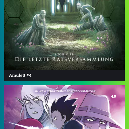
Amulett #4
4.9