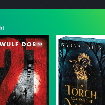
bt
4.4