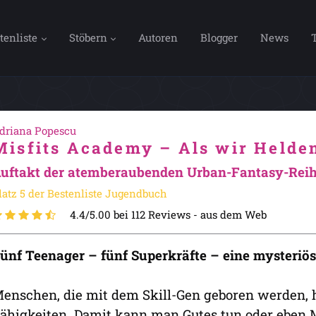
tenliste
Stöbern
Autoren
Blogger
News
driana Popescu
Misfits Academy – Als wir Helde
uftakt der atemberaubenden Urban-Fantasy-Rei
latz 5 der Bestenliste Jugendbuch
4.4/5.00 bei 112 Reviews -
aus dem Web
ünf Teenager – fünf Superkräfte – eine mysteri
enschen, die mit dem Skill-Gen geboren werden,
ähigkeiten. Damit kann man Gutes tun oder eben M