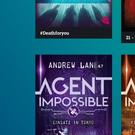
#Deathforyou
21 -
4.7