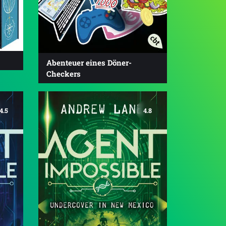
Abenteuer eines Döner-
Checkers
4.5
4.8