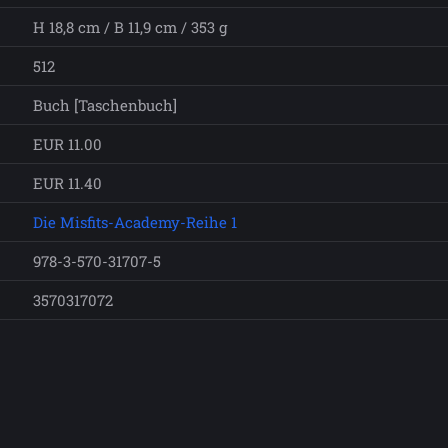
H 18,8 cm / B 11,9 cm / 353 g
512
Buch [Taschenbuch]
EUR 11.00
EUR 11.40
Die Misfits-Academy-Reihe 1
978-3-570-31707-5
3570317072