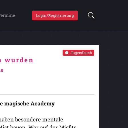
Termine
Login/Registrierung
Jugendbuch
n wurden
he
öse magische Academy
 haben besondere mentale
ist bauen. Wer auf der Misfits