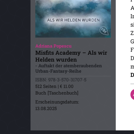
A
I
s
Z
G
Adriana Popescu
F
Misfits Academy – Als wir
D
Helden wurden
- Auftakt der atemberaubenden
m
Urban-Fantasy-Reihe
D
ISBN: 978-3-570-31707-5
512 Seiten | € 11.00
Buch [Taschenbuch]
Erscheinungsdatum:
13.08.2025