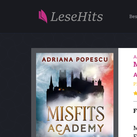
Bes
A
A
P
F
M
F